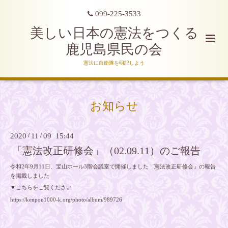
099-225-3533
美しい日本の憲法をつくる
鹿児島県民の会
憲法に自衛隊を明記しよう
お知らせ
2020
/
11
/
09 15:44
「憲法改正研修会」（02.09.11）のご報告
令和2年9月11日、宝山ホール3階会議室で開催しました「憲法改正研修会」の報告
を掲載しました
▼こちらをご覧ください
https://kenpou1000-k.org/photo/album/989726