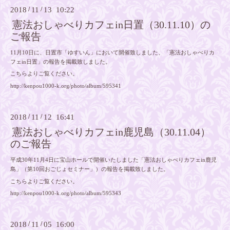
2018
/
11
/
13 10:22
憲法おしゃべりカフェin日置（30.11.10）の
ご報告
11月10日に、日置市「ゆすいん」において開催致しました、「憲法おしゃべりカ
フェin日置」の報告を掲載致しました。
こちらよりご覧ください。
http://kenpou1000-k.org/photo/album/595341
2018
/
11
/
12 16:41
憲法おしゃべりカフェin鹿児島（30.11.04）
のご報告
平成30年11月4日に宝山ホールで開催いたしました「憲法おしゃべりカフェin鹿児
島」（第10回おごじょセミナー」）の報告を掲載致しました。
こちらよりご覧ください。
http://kenpou1000-k.org/photo/album/595343
2018
/
11
/
05 16:00