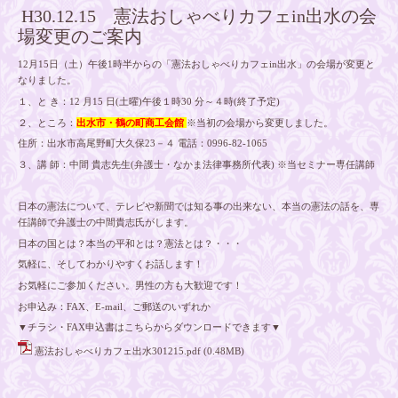
H30.12.15 憲法おしゃべりカフェin出水の会
場変更のご案内
12月15日（土）午後1時半からの「憲法おしゃべりカフェin出水」の会場が変更と
なりました。
１、と き：12 月15 日(土曜)午後１時30 分～４時(終了予定)
２、ところ：
出水市・鶴の町商工会館
※当初の会場から変更しました。
住所：出水市高尾野町大久保23－４ 電話：0996-82-1065
３、講 師：中間 貴志先生(弁護士・なかま法律事務所代表) ※当セミナー専任講師
日本の憲法について、テレビや新聞では知る事の出来ない、本当の憲法の話を、専
任講師で弁護士の中間貴志氏がします。
日本の国とは？本当の平和とは？憲法とは？・・・
気軽に、そしてわかりやすくお話します！
お気軽にご参加ください。男性の方も大歓迎です！
お申込み：FAX、E-mail、ご郵送のいずれか
▼チラシ・FAX申込書はこちらからダウンロードできます▼
憲法おしゃべりカフェ出水301215.pdf
(0.48MB)