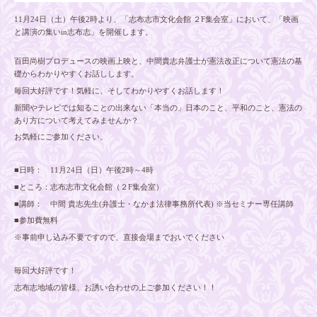
11月24日（土）午後2時より、「志布志市文化会館 ２F集会室」において、「映画
と講演の集いin志布志」を開催します。
百田尚樹プロデュースの映画上映と、中間貴志弁護士が憲法改正について憲法の基
礎からわかりやすくお話しします。
毎回大好評です！気軽に、そしてわかりやすくお話します！
新聞やテレビでは知ることの出来ない「本当の」日本のこと、平和のこと、憲法の
あり方について考えてみませんか？
お気軽にご参加ください。
■日時： 11月24日（日）午後2時～4時
■ところ：志布志市文化会館（２F集会室）
■講師： 中間 貴志先生(弁護士・なかま法律事務所代表) ※当セミナー専任講師
■参加費無料
※事前申し込み不要ですので、直接会場までおいでください
毎回大好評です！
志布志地域の皆様、お誘い合わせの上ご参加ください！！