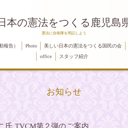
日本の憲法をつくる鹿児島
憲法に自衛隊を明記しよう
活動報告）
Photo
美しい日本の憲法をつくる国民の会
office
スタッフ紹介
お知らせ
よしこ氏 TVCM第２弾のご案内