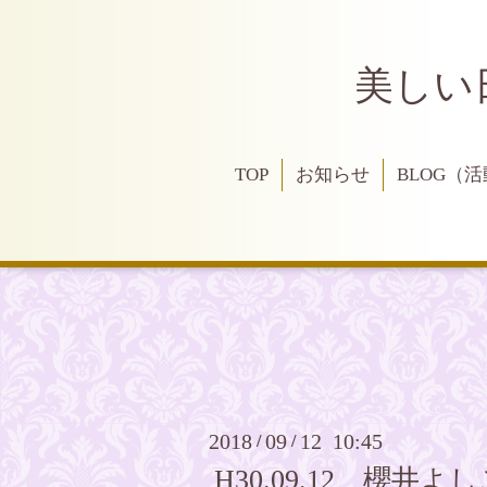
美しい
TOP
お知らせ
BLOG（
2018
09
12 10:45
/
/
H30.09.12 櫻井